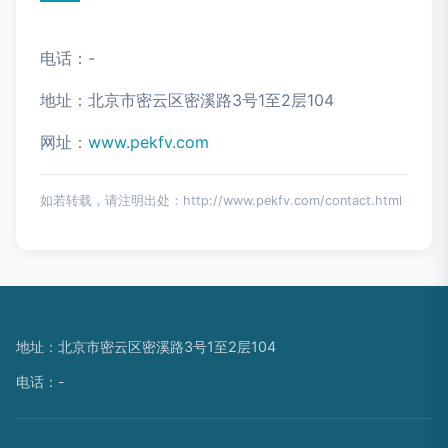
电话：-
地址：北京市密云区密溪路3号1至2层104
网址：
www.pekfv.com
如若转载，请注明出处：http://www.pekfv.com/contact.html
地址：北京市密云区密溪路3号1至2层104
电话：-